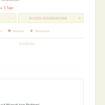
. Versandkosten
ca. 5 Tage
IN DEN
WARENKORB
en
Merken
Bewerten
SW10333
d auf Wunsch kein Problem!