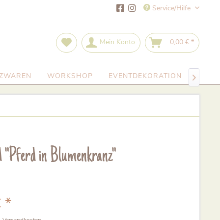
Service/Hilfe
Mein Konto
0,00 € *
RZWAREN
WORKSHOP
EVENTDEKORATION
GUTS

d "Pferd in Blumenkranz"
 *