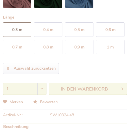
Länge
0,3 m
0,4 m
0,5 m
0,6 m
0,7 m
0,8 m
0,9 m
1 m
Auswahl zurücksetzen
IN DEN
WARENKORB
Merken
Bewerten
Artikel-Nr.:
SW10324.48
Beschreibung